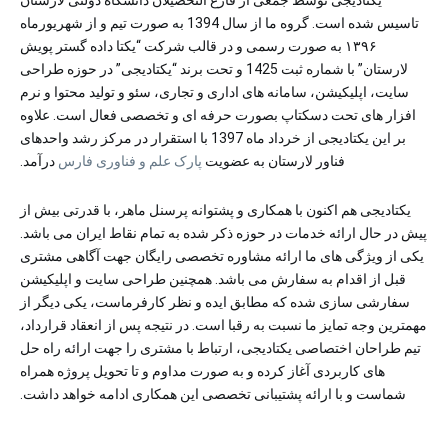
یکتادیجی توسط جمعی از فارغ التحصیلان دانشگاه دولتی لارستان
تاسیس شده است. گروه ما از سال 1394 به صورت تیم و از شهریورماه
۱۳۹۶ به صورت رسمی و در قالب شرکت “یکتا داده گستر پویش
لارستان” با شماره ثبت 1425 و تحت برند “یکتادیجی” در حوزه طراحی
سایت، اپلیکیشن، سامانه های اداری و تجاری، سئو و تولید محتوا و نرم
افزار های تحت دسکتاپ بصورت حرفه ای و تخصصی فعال است. علاوه
بر این یکتادیجی از خرداد ماه 1397 با استقرار در مرکز رشد واحدهای
فناور لارستان به عضویت
پارک علم و فناوری فارس
درآمد.
یکتادیجی هم اکنون با همکاری و پشتوانه پرسنل ماهر، با قدرتی بیش از
پیش در حال ارائه خدمات در حوزه ذکر شده به تمام نقاط ایران می باشد.
یکی از ویژگی های ما ارائه مشاوره تخصصی رایگان جهت آگاهی مشتری
قبل از اقدام به سفارش می باشد. همچنین طراحی سایت و اپلیکیشن
سفارشی سازی شده که مطابق ایده و نظر کارفرماست، یکی دیگر از
مهمترین وجه تمایز ما نسبت به رقبا است. در نتیجه پس از انعقاد قرارداد،
تیم طراحان اختصاصی یکتادیجی، ارتباط با مشتری را جهت ارائه راه حل
های کاربردی آغاز کرده و به صورت مداوم و تا تحویل پروژه همراه
شماست و با ارائه پشتیبانی تخصصی این همکاری ادامه خواهد داشت.