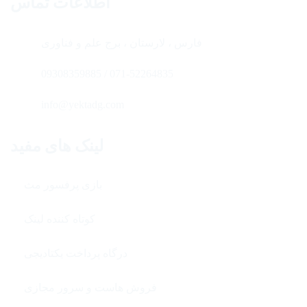
اطلاعات تماس
فارس ، لارستان ، برج علم و فناوری
071-52264835 / 09308359885
info@yektadg.com
لینک های مفید
بازی پرفسور مث
کوتاه کننده لینک
درگاه پرداخت یکتادیجی
فروش هاست و سرور مجازی