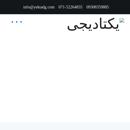
info@yektadg.com
071-52264835
09308359885