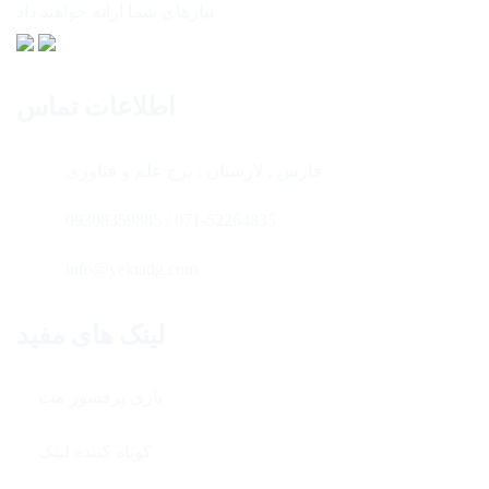
نیازهای شما ارائه خواهند داد
اطلاعات تماس
فارس ، لارستان ، برج علم و فناوری
071-52264835 / 09308359885
info@yektadg.com
لینک های مفید
بازی پرفسور مث
کوتاه کننده لینک