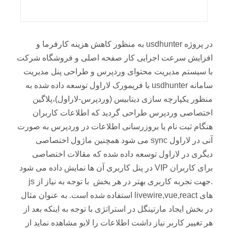
در پروژه usdhunter به منظور کاهش هزینه کارفرما و
افزایش سرعت اجرایی کار صفحه اصلی و فروشگاه شرکت
با سیستم مدیریت محتوای وردپرس و طراحی پنل مدیریت
سامانه usdhunter با فریمورک لاراول توسعه داده شده به
منظور یکپارچه سازی دیتابیس (وردپرس-لاراول)،پلاگین
اختصاصی وردپرس طراحی گردید که اطلاعات کاربران
هنگام ثبت نام یا بروزرسانی اطلاعات در وردپرس به صورت
آنی در لاراول sync می شود همچنین ماژول اختصاصی
دیگری در لاراول توسعه داده شده که مقالات اختصاصی
برای کاربران VIP در پنل کاربری آن ها نمایش داده می شود
.جهت تجربه کاربری بهتر در هر بخش با توجه به نیاز از js
های livewire,vue,react استفاده شده است. به عنوان مثال
در بخش ایجاد مارتینگل در استراتژی با توجه به اینکه بعد از
هر تغییر کاربر نیاز داشت اطلاعات را لایو مشاهده نماید از