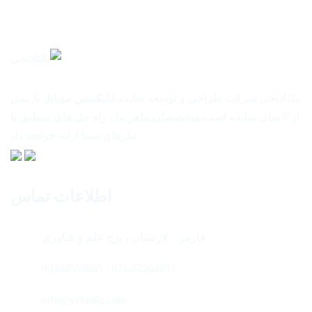
یکتادیجی شرکت طراحی و توسعه سایت،اپلیکیشن موبایل با بیش
از 6 سال سابقه است.متخصصان ماهر ما ، راه حل های منطبق با
نیازهای شما ارائه خواهند داد
اطلاعات تماس
فارس ، لارستان ، برج علم و فناوری
071-52264835 / 09308359885
info@yektadg.com