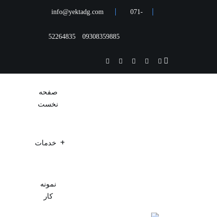
info@yektadg.com
071-
52264835
09308359885
صفحه
نخست
خدمات
نمونه
کار