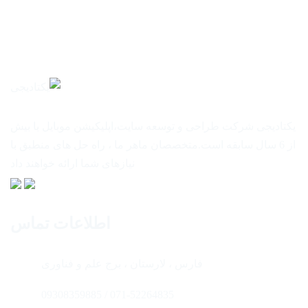
یکتادیجی شرکت طراحی و توسعه سایت،اپلیکیشن موبایل با بیش
از 6 سال سابقه است.متخصصان ماهر ما ، راه حل های منطبق با
نیازهای شما ارائه خواهند داد
اطلاعات تماس
فارس ، لارستان ، برج علم و فناوری
071-52264835 / 09308359885